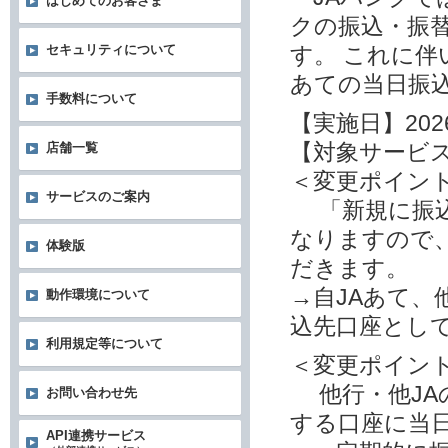
はじめてのお客さま
クの振込・振
セキュリティについて
す。 これに
あての当日振
手数料について
【実施日】202
【対象サービ
店舗一覧
＜変更ポイン
サービスのご案内
「新規に振込
なりますので
体験版
だきます。
→自JAあて、
動作環境について
込先口座とし
利用規定等について
＜変更ポイン
他行・他JA
お問い合わせ先
する口座に当
API連携サービス