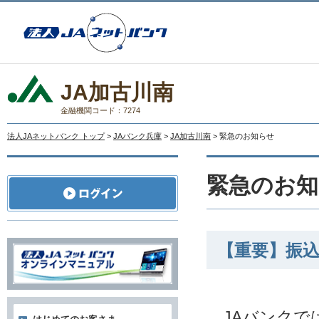
JA加古川南
金融機関コード：7274
法人JAネットバンク トップ
>
JAバンク兵庫
>
JA加古川南
> 緊急のお知らせ
緊急のお知
【重要】振
JAバンクで