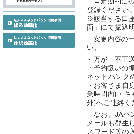
→定期的に振
（外部連携サービス）
登録ください
※該当する口
面」にて振込
変更内容の一
い。
～万が一不正
・予約扱いの
ネットバンク
・お客さま自身
業時間内)・キ
外)へご連絡く
なお、JAバ
メールも発生し
スワード等の