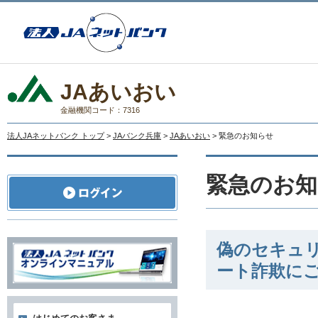
JAあいおい
金融機関コード：7316
法人JAネットバンク トップ
>
JAバンク兵庫
>
JAあいおい
> 緊急のお知らせ
緊急のお知
偽のセキュ
ート詐欺に