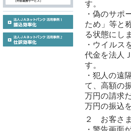
（外部連携サービス）
す。
・偽のサポ
ため」等と
る状態にし
・ウイルス
代金を法人
す。
・犯人の遠
て、高額の
万円の請求だ
万円の振込
２ お客さ
・警告画面