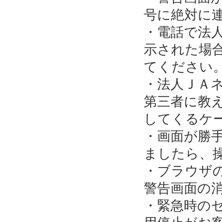
号に絶対に
・電話で法
示された場
てください
・法人ＪＡ
第三者に教
してくるケ
・画面が勝
ましたら、
・ブラウザ
警告画面の
・緊急時の