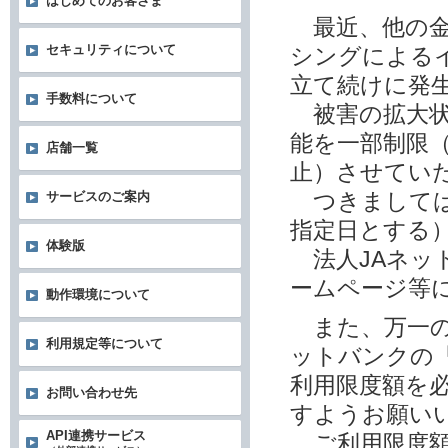
はじめてのお客さま
最近、他の金
セキュリティについて
シングによる
立て続けに発
手数料について
被害の拡大状
能を一部制限
店舗一覧
止）させてい
つきましては
サービスのご案内
指定日とする
体験版
法人JAネッ
ームページ等
動作環境について
また、万一の
利用規定等について
ットバンクの
利用限度額を
お問い合わせ先
すようお願い
API連携サービス
ご利用限度額