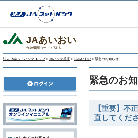
JAあいおい
金融機関コード：7316
法人JAネットバンク トップ
>
JAバンク兵庫
>
JAあいおい
> 緊急のお知らせ
緊急のお知
【重要】不
直してくだ