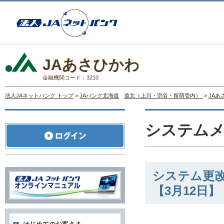
JAあさひかわ
金融機関コード：3210
法人JAネットバンク トップ
>
JAバンク北海道
道北（上川・宗谷・留萌管内）
>
JAあ
システム
システム更
【3月12日】