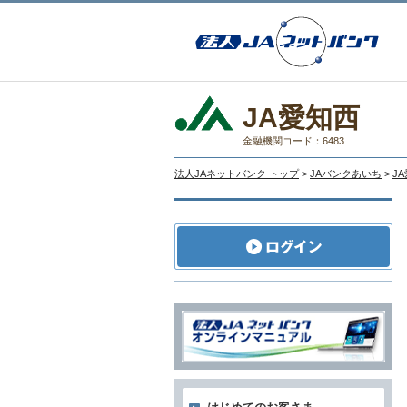
JA愛知西
金融機関コード：6483
法人JAネットバンク トップ
>
JAバンクあいち
>
J