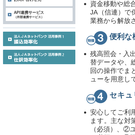
資金移動や総
JA（信連）
API連携サービス
（外部連携サービス）
業務から解放
便利な
残高照会・入
替データや、
回の操作でま
ューを用意し
セキュ
安心してご利
ます。主な対
（必須）、②