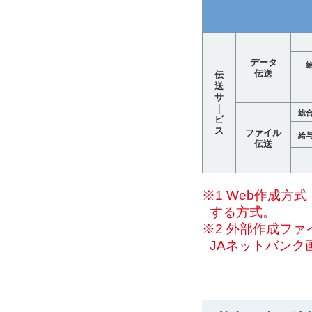
データ
伝送
伝
送
サ
｜
総
ビ
ス
ファイル
給
伝送
※1 Web作成
する方式。
※2 外部作成フ
JAネットバンク