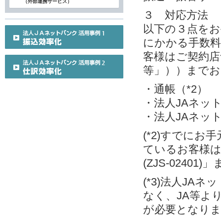
（外部連携サービス）
３ 対応方法
以下の３点をお
にかかる手数料
客様はご契約店
等」））までお
・通帳（*2）
・法人JAネット
・法人JAネット
(*2)すでに
ているお客様
(ZJS-0240
(*3)法人J
なく、JA等よ
が必要となり