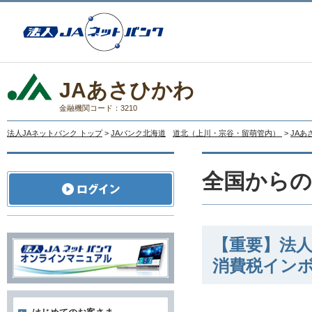
JAあさひかわ
金融機関コード：3210
法人JAネットバンク トップ
>
JAバンク北海道
道北（上川・宗谷・留萌管内）
>
JAあ
全国から
【重要】法人
消費税イン