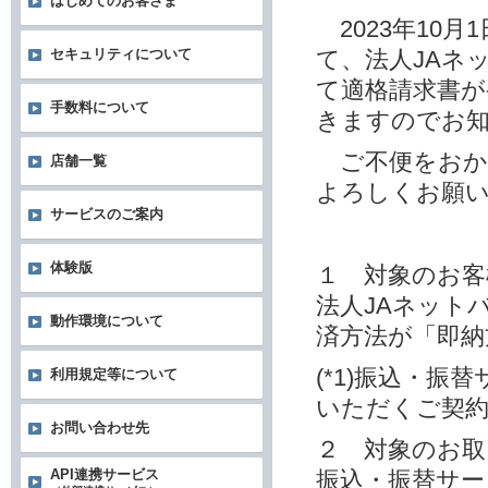
はじめてのお客さま
2023年10
て、法人JAネ
セキュリティについて
て適格請求書
手数料について
きますのでお
ご不便をおか
店舗一覧
よろしくお願
サービスのご案内
体験版
１ 対象のお客
法人JAネット
動作環境について
済方法が「即納方
(*1)振込・
利用規定等について
いただくご契
お問い合わせ先
２ 対象のお取
振込・振替サー
API連携サービス