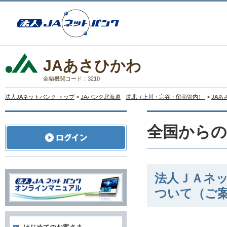
JAあさひかわ
金融機関コード：3210
法人JAネットバンク トップ
>
JAバンク北海道
道北（上川・宗谷・留萌管内）
>
JAあ
全国から
法人ＪＡネッ
ついて（ご