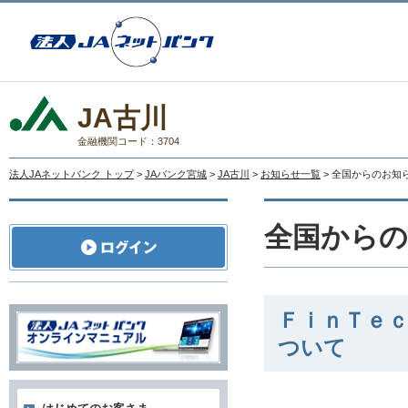
JA古川
金融機関コード：3704
法人JAネットバンク トップ
>
JAバンク宮城
>
JA古川
>
お知らせ一覧
> 全国からのお知
全国から
ＦｉｎＴｅ
ついて