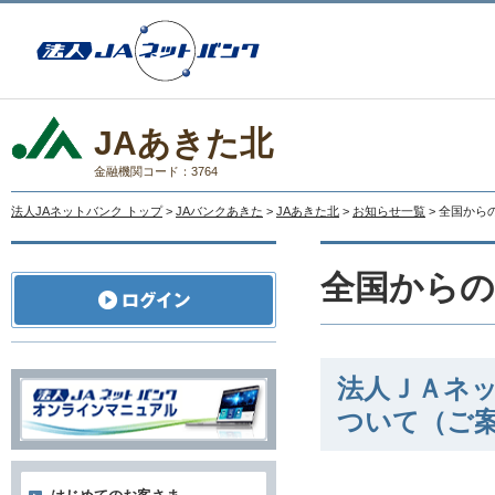
JAあきた北
金融機関コード：3764
法人JAネットバンク トップ
>
JAバンクあきた
>
JAあきた北
>
お知らせ一覧
> 全国か
全国から
法人ＪＡネッ
ついて（ご