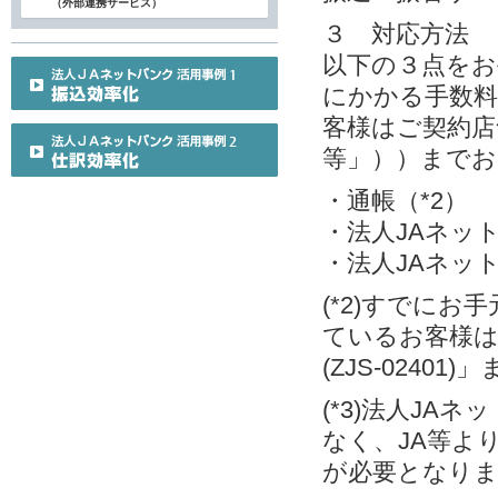
（外部連携サービス）
３ 対応方法
以下の３点をお
にかかる手数料
客様はご契約店
等」））までお
・通帳（*2）
・法人JAネット
・法人JAネット
(*2)すでに
ているお客様
(ZJS-0240
(*3)法人J
なく、JA等よ
が必要となり