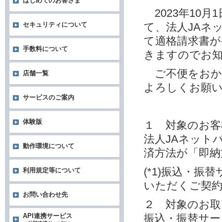
はじめてのお客さま
2023年10
て、法人JAネ
セキュリティについて
て適格請求書
手数料について
きますのでお
ご不便をおか
店舗一覧
よろしくお願
サービスのご案内
体験版
１ 対象のお客
法人JAネット
動作環境について
済方法が「即納方
(*1)振込・
利用規定等について
いただくご契
お問い合わせ先
２ 対象のお取
振込・振替サー
API連携サービス