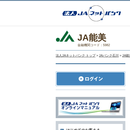
JA能美
金融機関コード：5982
法人JAネットバンク トップ
>
JAバンク石川
>
JA能