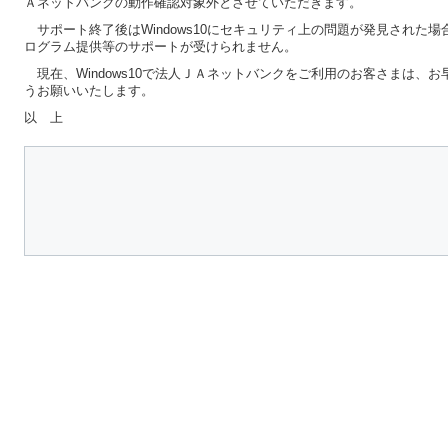
Ａネットバンクの動作確認対象外とさせていただきます。
サポート終了後はWindows10にセキュリティ上の問題が発見された場合で
ログラム提供等のサポートが受けられません。
現在、Windows10で法人ＪＡネットバンクをご利用のお客さまは、お早
うお願いいたします。
以 上