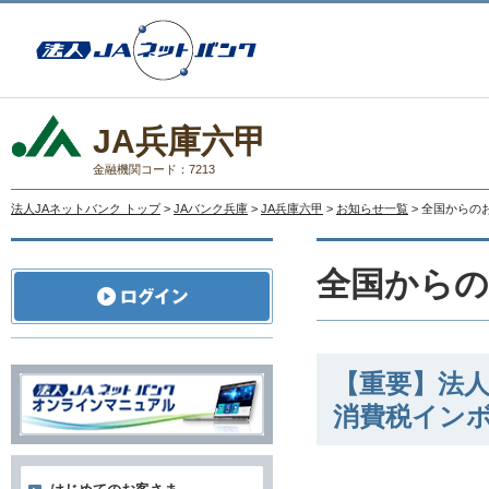
JA兵庫六甲
金融機関コード：7213
法人JAネットバンク トップ
>
JAバンク兵庫
>
JA兵庫六甲
>
お知らせ一覧
> 全国からの
全国から
【重要】法人
消費税イン