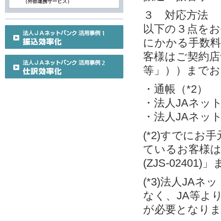
（外部連携サービス）
３ 対応方法
以下の３点をお
にかかる手数料
客様はご契約店
等」））までお
・通帳（*2）
・法人JAネット
・法人JAネット
(*2)すでに
ているお客様
(ZJS-0240
(*3)法人J
なく、JA等よ
が必要となり