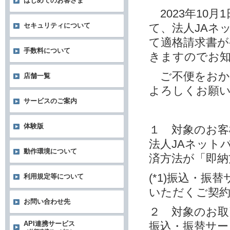
はじめてのお客さま
2023年10
て、法人JAネ
セキュリティについて
て適格請求書
手数料について
きますのでお
ご不便をおか
店舗一覧
よろしくお願
サービスのご案内
体験版
１ 対象のお客
法人JAネット
動作環境について
済方法が「即納方
(*1)振込・
利用規定等について
いただくご契
お問い合わせ先
２ 対象のお取
振込・振替サー
API連携サービス