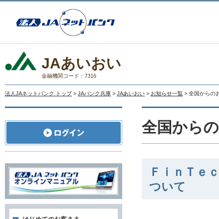
JAあいおい
金融機関コード：7316
法人JAネットバンク トップ
>
JAバンク兵庫
>
JAあいおい
>
お知らせ一覧
> 全国からの
全国から
ＦｉｎＴｅ
ついて