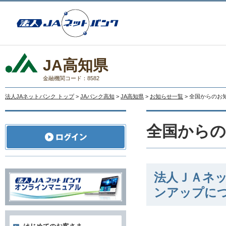
JA高知県
金融機関コード：8582
法人JAネットバンク トップ
>
JAバンク高知
>
JA高知県
>
お知らせ一覧
> 全国からのお
全国から
法人ＪＡネ
ンアップに