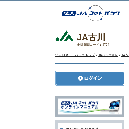
JA古川
金融機関コード：3704
法人JAネットバンク トップ
>
JAバンク宮城
>
JA古