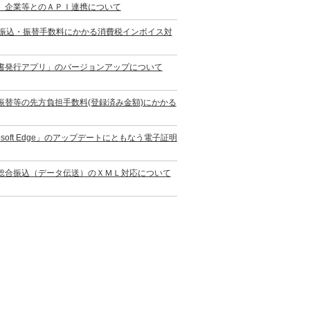
）企業等とのＡＰＩ連携について
の振込・振替手数料にかかる消費税インボイス対
書発行アプリ」のバージョンアップについて
替等の先方負担手数料(登録済み金額)にかかる
oft Edge」のアップデートにともなう電子証明
総合振込（データ伝送）のＸＭＬ対応について