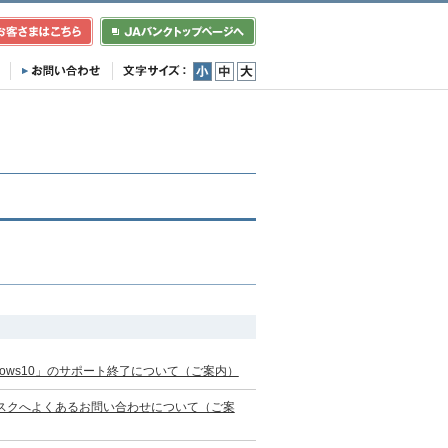
小
中
大
ows10」のサポート終了について（ご案内）
スクへよくあるお問い合わせについて（ご案