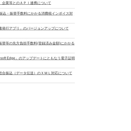
）企業等とのＡＰＩ連携について
の振込・振替手数料にかかる消費税インボイス対
書発行アプリ」のバージョンアップについて
替等の先方負担手数料(登録済み金額)にかかる
oft Edge」のアップデートにともなう電子証明
総合振込（データ伝送）のＸＭＬ対応について