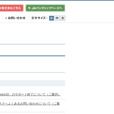
小
中
大
ows10」のサポート終了について（ご案内）
スクへよくあるお問い合わせについて（ご案