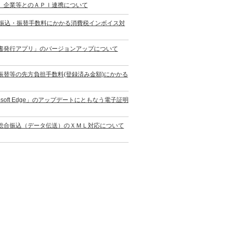
）企業等とのＡＰＩ連携について
の振込・振替手数料にかかる消費税インボイス対
書発行アプリ」のバージョンアップについて
替等の先方負担手数料(登録済み金額)にかかる
oft Edge」のアップデートにともなう電子証明
総合振込（データ伝送）のＸＭＬ対応について