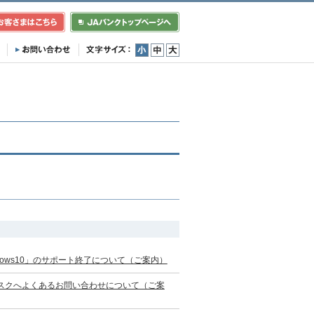
小
中
大
ows10」のサポート終了について（ご案内）
スクへよくあるお問い合わせについて（ご案