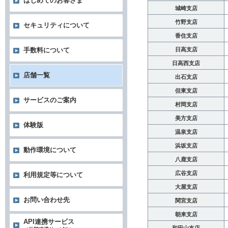
はじめてのお客さま
城崎支店
竹野支店
セキュリティについて
香住支店
日高支店
手数料について
日高西支店
店舗一覧
出石支店
但東支店
サービスのご案内
村岡支店
美方支店
体験版
温泉支店
浜坂支店
動作環境について
八鹿支店
広谷支店
利用規定等について
大屋支店
お問い合わせ先
関宮支店
朝来支店
API連携サービス