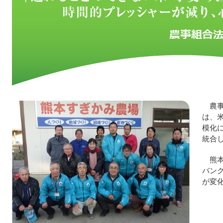
農
は、
模化
統合
熊
バン
が変