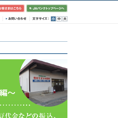
小
中
大