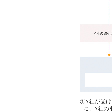
①Y社が受
に、Y社の