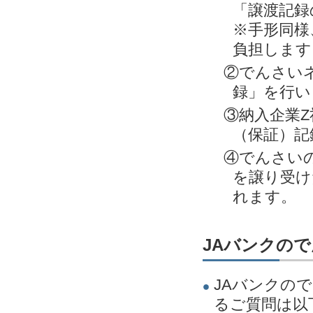
「譲渡記録
※手形同様
負担します
②でんさい
録」を行い
③納入企業Z
（保証）記
④でんさい
を譲り受け
れます。
JAバンクの
JAバンクの
るご質問は以