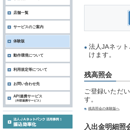
店舗一覧
サービスのご案内
体験版
法人JAネッ
けます。
動作環境について
利用規定等について
残高照会
お問い合わせ先
ご登録いただ
API連携サービス
す。
（外部連携サービス）
残高照会の体験版へ
入出金明細照