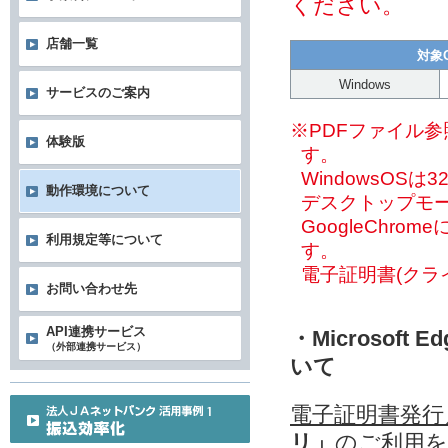
ください。
店舗一覧
対象
Windows
サービスのご案内
※PDFファイル参
体験版
す。
WindowsOSは3
動作環境について
デスクトップモ
GoogleChr
利用規定等について
す。
電子証明書(クラ
お問い合わせ先
API連携サービス
・Microso
（外部連携サービス）
いて
電子証明書発行
リ」
のご利用