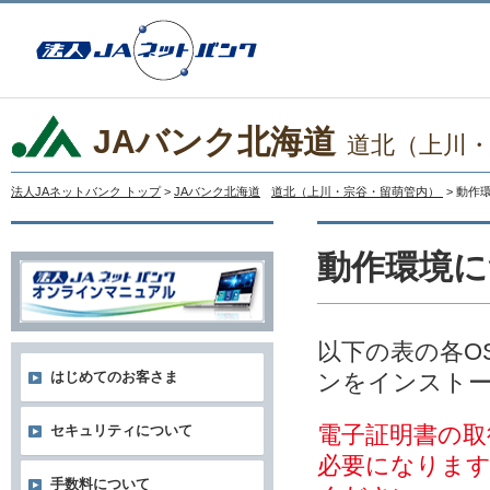
JAバンク北海道
道北（上川
法人JAネットバンク トップ
>
JAバンク北海道
道北（上川・宗谷・留萌管内）
> 動作
動作環境に
以下の表の各O
ンをインスト
はじめてのお客さま
電子証明書の取
セキュリティについて
必要になりま
手数料について