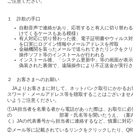
ご注意ください。
１ 詐欺の手口
自動音声で連絡があり、応答すると有人に切り替わる
けてくるケースもある模様）
有人対応に切り替わった後、電子証明書やウィルス対
を口実にログイン情報やメールアドレスを搾取
金融機関を装ったメールで送られてきたリンクをクリ
操作ソフト等のインストールが行われる
インストール後、「システム更新中」等の画面が表示
偽装された裏側で、遠隔操作により不正送金が実行さ
２ お客さまへのお願い
JAよりお客さまに対して、ネットバンク取引にかかるお客
スワード・メールアドレス等を聴取することはございませ
いようご注意ください。
①JA担当者を名乗る者から電話があった際は、お取引に必
の 部署・氏名等を聞いたうえ、（案内され
く）JAの代表番号から担当者に連絡するなど、慎重に対応
②メール等に記載されているリンクをクリックしたり、QR