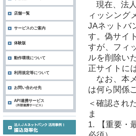
現在、法人
ィッシング
店舗一覧
JAネット
サービスのご案内
す。偽サイ
体験版
すが、フィ
ルを削除い
動作環境について
正サイトに
利用規定等について
なお、本メ
は何ら関係
お問い合わせ先
＜確認され
API連携サービス
（外部連携サービス）
ま
1. 【重要
必須）