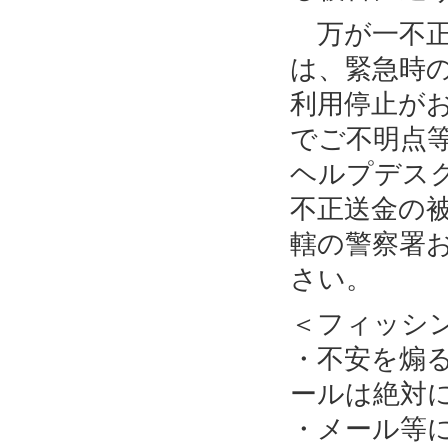
万が一不正
は、緊急時
利用停止が
でご不明点
ヘルプデス
不正送金の
轄の警察署
さい。
＜フィッシ
・不安を煽
ールは絶対
・メール等