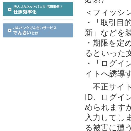
＜フィッシ
・「取引目
新」などを
・期限を定
るといった
・「ログイ
イトへ誘導
不正サイト
ID、ログ
められます
入力してし
る被害に遭