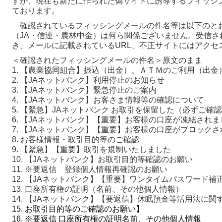
すが、現在も新たに作られた偽サイトに誘導するフィッシ
ております。
確認されているフィッシングメールの件名等は以下のとお
（JA・信連・農林中金）は何ら関係ございません。受信さ
き、メールに記載されているURL、不正サイトにはアクセ
＜確認されたフィッシングメールの件名＞原文のまま
1. 【農業協同組合】振込（出金）、ＡＴＭのご利用（出
2. 【JAネットバンク】利用停止のお知らせ
3. 【JAネットバンク】緊急停止のご案内
4. 【JAネットバンク】お客さま情報等の確認について
5. 【緊急】JAネットバンク お取引を保留した（必ずご確
6. 【JAネットバンク】【重要】お客様の口座が凍結されま
7. 【JAネットバンク】【重要】お客様の口座がブロック
8. お客様情報・取引目的等のご確認
9. 【緊急】【重要】取引を規制いたしました
10. 【JAネットバンク】お取引目的等確認のお願い
11. ※要返信 登録個人情報再確認のお願い
12. 【JAネットバンク】【重要】ワンタイムパスワード
13. 口座所有権の証明（名前、その他個人情報）
14. 【JAネットバンク】【要返信】休眠預金等活用法に関
15. お取引目的等のご確認のお願い】
16. ※要返信 口座所有権の証明名前、その他個人情報