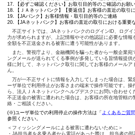
17. 【必ずご確認ください】お取引目的等のご確認のお願
18. 【ＪＡネットバンク】【要返信】お客様の直近の取引
19. 【JAバンク】お客様情報・取引目的等のご連絡
20. 【JAネットバンク】お客様の直近の取引における重要
不正サイトでは、JAネットバンクのログインID、ログイ
力が求められますが、上記情報やその他認証に必要な情報
全額を不正送金される被害に遭う可能性があります。
また、警視庁より、金融機関を騙った者から一般企業宛
ングメールが送られてくる事例が多発している旨情報提供が
様に対して、ネットバンク取引に関してお客様のメールア
ん。
万が一不正サイトに情報を入力してしまった場合は、緊
ーザ単位で利用停止がお客さまの端末で操作可能です。操
ら、法人ＪＡネットバンクヘルプデスクにお問い合わせく
不正送金の被害に遭われた場合は、お客様の所在地管轄の
絡・ご相談ください。
(※)ユーザ単位での利用停止の操作方法は「
よくあるご質問
参照ください。
＜フィッシングメールによる被害に遭わないために＞
・JA担当者を名乗る者から電話があった際は、担当者の部