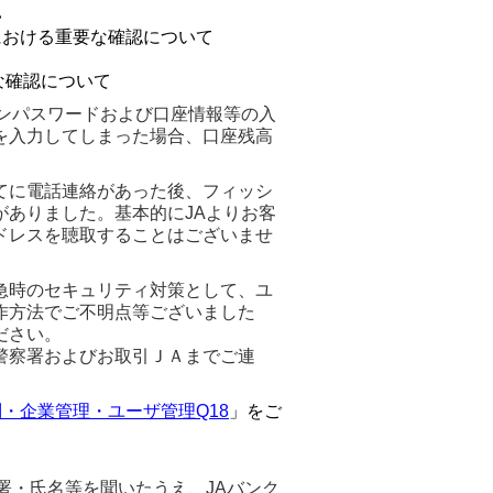
い
における重要な確認について
な確認について
ンパスワードおよび口座情報等の入
を入力してしまった場合、口座残高
てに電話連絡があった後、フィッシ
ありました。基本的にJAよりお客
ドレスを聴取することはございませ
急時のセキュリティ対策として、ユ
作方法でご不明点等ございました
ださい。
警察署およびお取引ＪＡまでご連
・企業管理・ユーザ管理Q18
」をご
署・氏名等を聞いたうえ、JAバンク