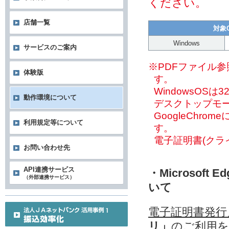
ください。
店舗一覧
対象
Windows
サービスのご案内
※PDFファイル参
体験版
す。
WindowsOSは3
動作環境について
デスクトップモ
GoogleChr
利用規定等について
す。
電子証明書(クラ
お問い合わせ先
API連携サービス
・Microso
（外部連携サービス）
いて
電子証明書発行
リ」
のご利用