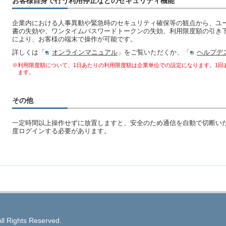
お客様自身で行う利用停止などのセキュリティ機能
企業内における人事異動や緊急時のセキュリティ確保等の観点から、ユ
書の失効や、ワンタイムパスワードトークンの失効、利用限度額の引き
により、お客様の端末で操作が可能です。
詳しくは「
オンラインマニュアル
」をご覧いただくか、「
ヘルプデ
※利用限度額について、1日あたりの利用限度額は企業単位での設定になります。1回
ます。
その他
一定時間以上操作せずに放置しますと、安全のため通信を自動で切断い
度ログインする必要があります。
ll Rights Reserved.