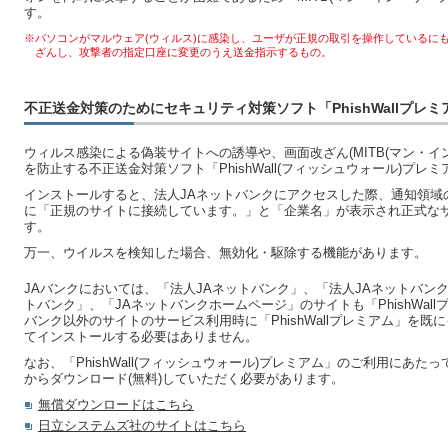
す。
※パソコンがマルウェア(ウィルス)に感染し、ユーザが正規の取引を操作しているにも
ざんし、攻撃者の指定口座に変更のうえ送金指示するもの。
不正送金対策のためにセキュリティ対策ソフト「PhishWallプレ
ウィルス感染による偽装サイトへの誘導や、画面改ざん(MITB(マン・イ
を防止する不正送金対策ソフト「PhishWall(フィッシュウォール)プ
インストールすると、法人JAネットバンクにアクセスした際、通知領域
に「正規のサイトに接続しています。」と「企業名」が表示され正式な
す。
万一、ウイルスを検知した場合、無効化・駆除する機能があります。
JAバンクにおいては、「法人JAネットバンク」、「法人JAネットバン
トバンク」、「JAネットバンクホームページ」のサイトも「PhishWal
バンク以外のサイトのサービス利用時に「PhishWallプレミアム」を
てインストールする必要はありません。
なお、「PhishWall(フィッシュウォール)プレミアム」のご利用にあ
からダウンロード(無料)していただく必要があります。
無償ダウンロードはこちら
日立システムズ社のサイトはこちら