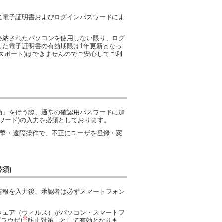
に電子証明書およびログインパスワードによ
格納されたパソコンを使用しない限り、ログ
した電子証明書の有効期限は1年更新となっ
スポート)はできませんのでご安心してご利
効」を行う際、通常の確認用パスワードに加
ワード)の入力を必須としております。
攻撃・遠隔操作で、不正にユーザを登録・変
須)
情報を入力後、承認者は必ずスマートフォン
ウェア（ウィルス）がパソコン・スマートフ
※
ラウザ)
防止対策」として有効となりま