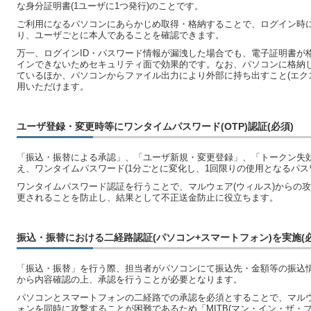
な身分証明書(1ユーザに1つ発行)のことです。
ご利用になるパソコンにあらかじめ取得・格納することで、ログイン時
り、ユーザごとに本人であることを確認できます。
万一、ログインID・パスワード情報が漏洩した場合でも、電子証明書が
インできないためセキュリティ面で効果的です。なお、パソコンに格納
ているほか、パソコンからファイル出力により外部に持ち出すこと(エク
用いただけます。
ユーザ登録・変更時等にワンタイムパスワード(OTP)認証(必須)
「振込・振替による承認」、「ユーザ新規・変更登録」、「トークン失
え、ワンタイムパスワード(1分ごとに変化し、1回限りの使用となるパス
ワンタイムパスワード認証を行うことで、マルウェア(ウィルス)からの
更されることを防止し、結果として不正送金防止に役立ちます。
振込・振替における二経路認証(パソコン+スマートフォン)を実施(必
「振込・振替」を行う際、担当者がパソコンにて振込先・金額等の振込
から内容確認の上、承認を行うことが必要となります。
パソコンとスマートフォンの二経路での承認を必須とすることで、マル
ォンを同時に攻撃することが困難であるため「MITB(マン・イン・ザ・ブ