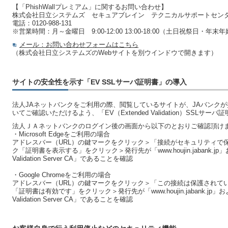
【「PhishWallプレミアム」に関するお問い合わせ】
株式会社日立システムズ セキュアブレイン テクニカルサポートセン
電話：0120-988-131
※営業時間：月～金曜日 9:00-12:00 13:00-18:00（土日祝祭日・年末年始
メール：お問い合わせフォームはこちら
（株式会社日立システムズのWebサイトを別ウインドウで開きます）
サイトの安全性を示す「EV SSLサーバ証明書」の導入
法人JAネットバンクをご利用の際、閲覧しているサイトが、JAバンク
いてご確認いただけるよう、「EV（Extended Validation）SSLサ
法人ＪＡネットバンクのログイン後の画面から以下のとおりご確認頂け
・Microsoft Edgeをご利用の場合
アドレスバー（URL）の鍵マークをクリック＞「接続がセキュリティで
ク「証明書を表示する」をクリック＞発行先が「www.houjin.jabank.jp」および
Validation Server CA」であることを確認
・Google Chromeをご利用の場合
アドレスバー（URL）の鍵マークをクリック＞「この接続は保護されて
「証明書は有効です」をクリック＞発行先が「www.houjin.jabank.jp」および発
Validation Server CA」であることを確認