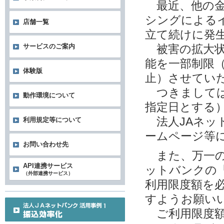
最近、他の金
シングによる
店舗一覧
立て続けに発
サービスのご案内
被害の拡大状
能を一部制限
体験版
止）させてい
つきましては
動作環境について
指定日とする
法人JAネッ
利用規定等について
ームページ等
お問い合わせ先
また、万一の
API連携サービス
ットバンクの
（外部連携サービス）
利用限度額を
すようお願い
ご利用限度額