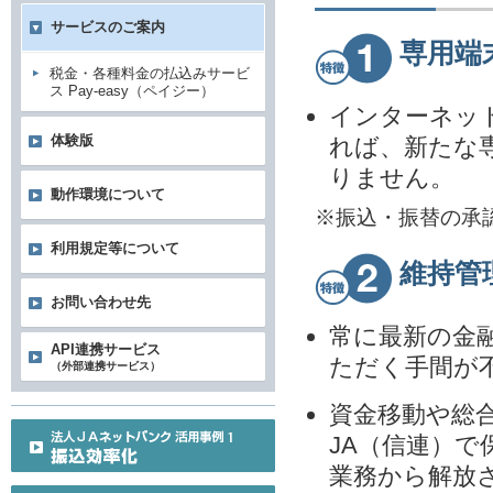
サービスのご案内
専用端
税金・各種料金の払込みサービ
ス Pay-easy（ペイジー）
インターネッ
体験版
れば、新たな
りません。
動作環境について
※振込・振替の承
利用規定等について
維持管
お問い合わせ先
常に最新の金
API連携サービス
ただく手間が
（外部連携サービス）
資金移動や総
JA（信連）
業務から解放