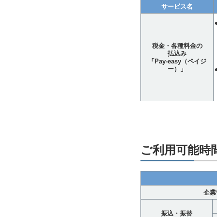
サービス名
税金・各種料金の
払込み
「Pay-easy（ペイジ
ー）」
ご利用可能時
企業
振込・振替