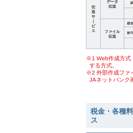
データ
伝送
伝
送
サ
｜
総
ビ
ス
ファイル
給
伝送
※1 Web作成
する方式。
※2 外部作成フ
JAネットバンク
税金・各種料
ス