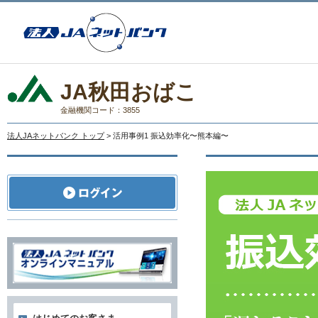
JA秋田おばこ
金融機関コード：3855
法人JAネットバンク トップ
> 活用事例1 振込効率化〜熊本編〜