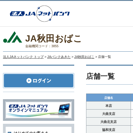
JA秋田おばこ
金融機関コード：3855
法人JAネットバンク トップ
>
JAバンクあきた
>
JA秋田おばこ
> 店舗一覧
店舗一覧
店舗名
本店
大曲支店
大曲北支店
協和支店