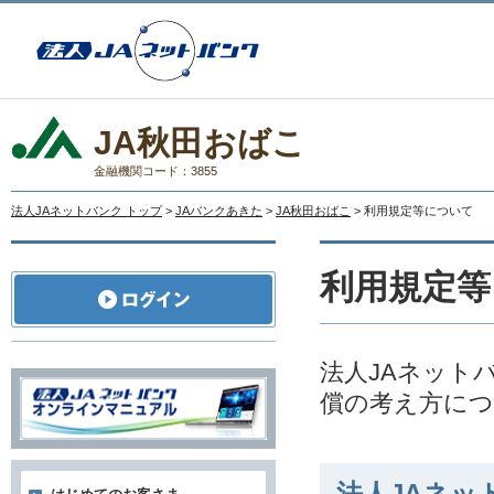
JA秋田おばこ
金融機関コード：3855
法人JAネットバンク トップ
>
JAバンクあきた
>
JA秋田おばこ
> 利用規定等について
利用規定等
法人JAネット
償の考え方に