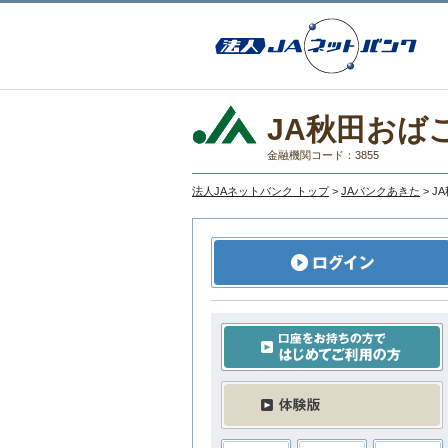
JA秋田おば
金融機関コード：3855
法人JAネットバンク トップ
>
JAバンクあきた
> 