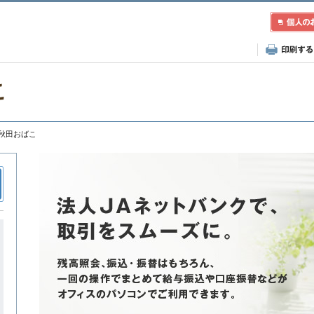
こ
JA秋田おばこ