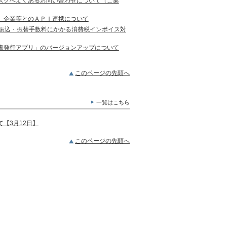
スクへよくあるお問い合わせについて（ご案
）企業等とのＡＰＩ連携について
の振込・振替手数料にかかる消費税インボイス対
書発行アプリ」のバージョンアップについて
このページの先頭へ
一覧はこちら
【3月12日】
このページの先頭へ