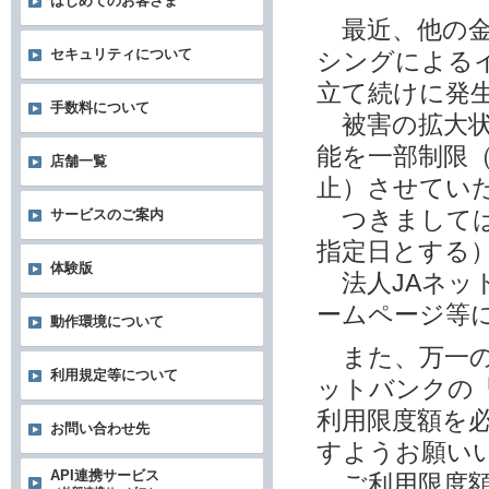
はじめてのお客さま
最近、他の金
セキュリティについて
シングによる
立て続けに発
手数料について
被害の拡大状
能を一部制限
店舗一覧
止）させてい
つきましては
サービスのご案内
指定日とする
体験版
法人JAネッ
ームページ等
動作環境について
また、万一の
利用規定等について
ットバンクの
利用限度額を
お問い合わせ先
すようお願い
API連携サービス
ご利用限度額