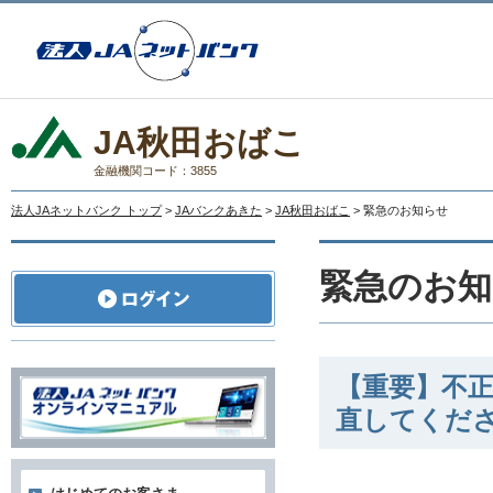
JA秋田おばこ
金融機関コード：3855
法人JAネットバンク トップ
>
JAバンクあきた
>
JA秋田おばこ
> 緊急のお知らせ
緊急のお知
【重要】不
直してくだ