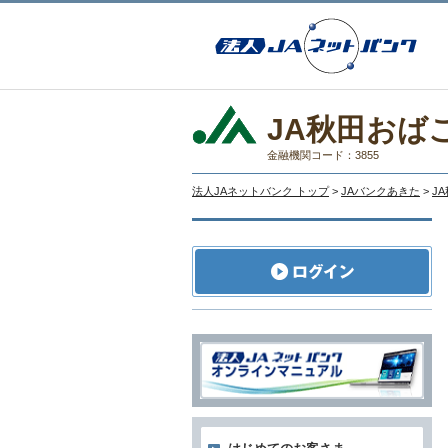
JA秋田おば
金融機関コード：3855
法人JAネットバンク トップ
>
JAバンクあきた
>
J