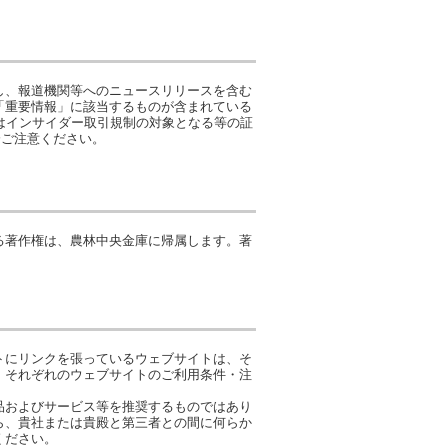
し、報道機関等へのニュースリリースを含む
「重要情報」に該当するものが含まれている
はインサイダー取引規制の対象となる等の証
分ご注意ください。
る著作権は、農林中央金庫に帰属します。著
トにリンクを張っているウェブサイトは、そ
。それぞれのウェブサイトのご利用条件・注
品およびサービス等を推奨するものではあり
ら、貴社または貴殿と第三者との間に何らか
ください。