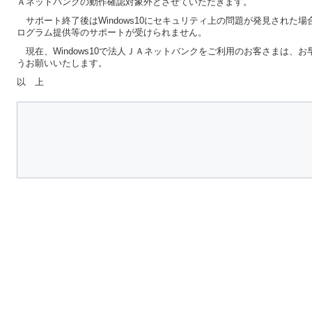
Ａネットバンクの動作確認対象外とさせていただきます。
サポート終了後はWindows10にセキュリティ上の問題が発見された場合で
ログラム提供等のサポートが受けられません。
現在、Windows10で法人ＪＡネットバンクをご利用のお客さまは、お早
うお願いいたします。
以 上