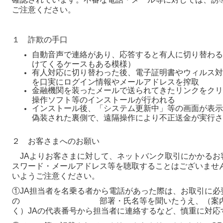
ご注意ください。
１ 詐欺の手口
自動音声で連絡があり、応答すると有人に切り替わる
けてくるケースもある模様）
有人対応に切り替わった後、電子証明書やウィルス対
を口実にログイン情報やメールアドレスを搾取
金融機関を装ったメールで送られてきたリンクをクリ
操作ソフト等のインストールが行われる
インストール後、「システム更新中」等の画面が表示
偽装された裏側で、遠隔操作により不正送金が実行さ
２ お客さまへのお願い
JAよりお客さまに対して、ネットバンク取引にかかるお客
スワード・メールアドレス等を聴取することはございませ
いようご注意ください。
①JA担当者を名乗る者から電話があった際は、お取引に必
の 部署・氏名等を聞いたうえ、（案内され
く）JAの代表番号から担当者に連絡するなど、慎重に対応