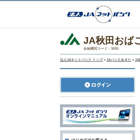
JA秋田おば
金融機関コード：3855
法人JAネットバンク トップ
>
JAバンクあきた
>
J