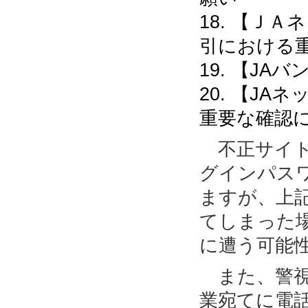
18. 【Ｊ
引における
19. 【J
20. 【J
重要な確認
不正サイト
グインパス
ますが、上
てしまった
に遭う可能
また、警視
業宛てに電