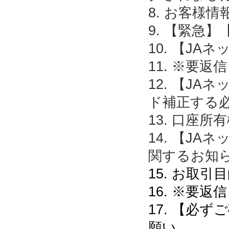
8. お客様
9. 【緊急
10. 【J
11. ※要
12. 【J
ド補正する
13. 口座
14. 【J
関するお知
15. お取
16. ※要
17. 【必
願い