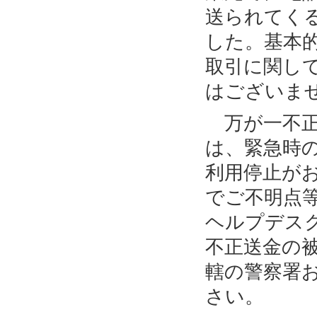
送られてく
した。基本
取引に関し
はございま
万が一不正
は、緊急時
利用停止が
でご不明点
ヘルプデス
不正送金の
轄の警察署
さい。