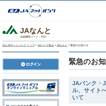
JAなんと
金融機関コード：5927
法人JAネットバンク トップ
>
JAバンク富山
>
JAなんと
> 緊急のお知らせ
緊急のお知
JAバンク・
ル、サイト
いて