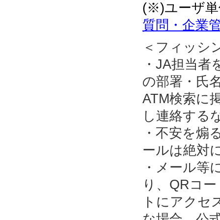
(※)ユーザ
質問・企業管
＜フィッシ
・JA担当
の部署・氏名
ATM検索に
し連絡する
・不安を煽
ールは絶対
・メール等
り、QRコ
トにアクセ
な場合、公