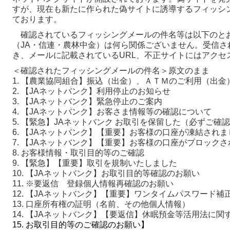
すが、現在も新たに作られた偽サイトに誘導するフィッシ
ております。
確認されているフィッシングメールの件名等は以下のとお
（JA・信連・農林中金）は何ら関係ございません。受信さ
き、メールに記載されているURL、不正サイトにはアクセ
＜確認されたフィッシングメールの件名＞原文のまま
1. 【農業協同組合】振込（出金）、ＡＴＭのご利用（出
2. 【JAネットバンク】利用停止のお知らせ
3. 【JAネットバンク】緊急停止のご案内
4. 【JAネットバンク】お客さま情報等の確認について
5. 【緊急】JAネットバンク お取引を保留した（必ずご確
6. 【JAネットバンク】【重要】お客様の口座が凍結されま
7. 【JAネットバンク】【重要】お客様の口座がブロック
8. お客様情報・取引目的等のご確認
9. 【緊急】【重要】取引を規制いたしました
10. 【JAネットバンク】お取引目的等確認のお願い
11. ※要返信 登録個人情報再確認のお願い
12. 【JAネットバンク】【重要】ワンタイムパスワード
13. 口座所有権の証明（名前、その他個人情報）
14. 【JAネットバンク】【要返信】休眠預金等活用法に関
15. お取引目的等のご確認のお願い】