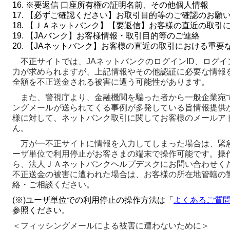
16. ※要返信 口座所有権の証明名前、その他個人情報
17. 【必ずご確認ください】お取引目的等のご確認のお願
18. 【ＪＡネットバンク】【要返信】お客様の直近の取引
19. 【JAバンク】お客様情報・取引目的等のご連絡
20. 【JAネットバンク】お客様の直近の取引における重要
不正サイトでは、JAネットバンクのログインID、ログイ
力が求められますが、上記情報やその他認証に必要な情報
全額を不正送金される被害に遭う可能性があります。
また、警視庁より、金融機関を騙った者から一般企業宛
ングメールが送られてくる事例が多発している旨情報提供が
様に対して、ネットバンク取引に関してお客様のメールア
ん。
万が一不正サイトに情報を入力してしまった場合は、緊
ーザ単位で利用停止がお客さまの端末で操作可能です。操
ら、法人ＪＡネットバンクヘルプデスクにお問い合わせく
不正送金の被害に遭われた場合は、お客様の所在地管轄の
絡・ご相談ください。
(※)ユーザ単位での利用停止の操作方法は「
よくあるご質問
参照ください。
＜フィッシングメールによる被害に遭わないために＞