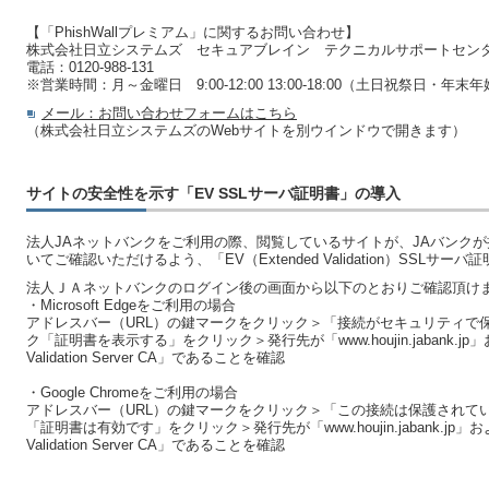
【「PhishWallプレミアム」に関するお問い合わせ】
株式会社日立システムズ セキュアブレイン テクニカルサポートセン
電話：0120-988-131
※営業時間：月～金曜日 9:00-12:00 13:00-18:00（土日祝祭日・年末年始
メール：お問い合わせフォームはこちら
（株式会社日立システムズのWebサイトを別ウインドウで開きます）
サイトの安全性を示す「EV SSLサーバ証明書」の導入
法人JAネットバンクをご利用の際、閲覧しているサイトが、JAバンク
いてご確認いただけるよう、「EV（Extended Validation）SSLサ
法人ＪＡネットバンクのログイン後の画面から以下のとおりご確認頂け
・Microsoft Edgeをご利用の場合
アドレスバー（URL）の鍵マークをクリック＞「接続がセキュリティで
ク「証明書を表示する」をクリック＞発行先が「www.houjin.jabank.jp」および
Validation Server CA」であることを確認
・Google Chromeをご利用の場合
アドレスバー（URL）の鍵マークをクリック＞「この接続は保護されて
「証明書は有効です」をクリック＞発行先が「www.houjin.jabank.jp」および発
Validation Server CA」であることを確認