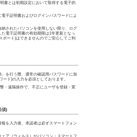
証明書とは初期設定において取得する電子的
に電子証明書およびログインパスワードによ
格納されたパソコンを使用しない限り、ログ
した電子証明書の有効期限は1年更新となっ
スポート)はできませんのでご安心してご利
効」を行う際、通常の確認用パスワードに加
ワード)の入力を必須としております。
攻撃・遠隔操作で、不正にユーザを登録・変
須)
情報を入力後、承認者は必ずスマートフォン
ウェア（ウィルス）がパソコン・スマートフ