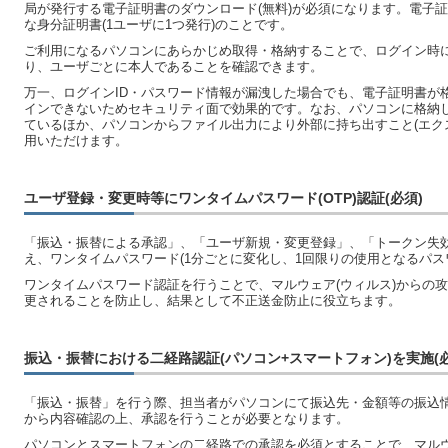
局が発行する電子証明書のダウンロード(無料)が必須になります。電子
な身分証明書(1ユーザに1つ発行)のことです。
ご利用になるパソコンにあらかじめ取得・格納することで、ログイン時
り、ユーザごとに本人であることを確認できます。
万一、ログインID・パスワード情報が漏洩した場合でも、電子証明書が
インできないためセキュリティ面で効果的です。なお、パソコンに格納
ているほか、パソコンからファイル出力により外部に持ち出すこと(エク
用いただけます。
ユーザ登録・変更時等にワンタイムパスワード(OTP)認証(必須)
「振込・振替による承認」、「ユーザ新規・変更登録」、「トークン失
え、ワンタイムパスワード(1分ごとに変化し、1回限りの使用となるパス
ワンタイムパスワード認証を行うことで、マルウェア(ウィルス)からの
更されることを防止し、結果として不正送金防止に役立ちます。
振込・振替における二経路認証(パソコン+スマートフォン)を実施(必
「振込・振替」を行う際、担当者がパソコンにて振込先・金額等の振込
から内容確認の上、承認を行うことが必要となります。
パソコンとスマートフォンの二経路での承認を必須とすることで、マル