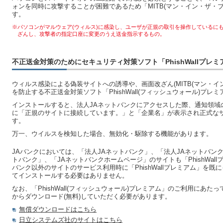
ォンを同時に攻撃することが困難であるため「MITB(マン・イン・ザ・ブ
す。
※パソコンがマルウェア(ウィルス)に感染し、ユーザが正規の取引を操作しているにも
ざんし、攻撃者の指定口座に変更のうえ送金指示するもの。
不正送金対策のためにセキュリティ対策ソフト「PhishWallプレ
ウィルス感染による偽装サイトへの誘導や、画面改ざん(MITB(マン・イ
を防止する不正送金対策ソフト「PhishWall(フィッシュウォール)プ
インストールすると、法人JAネットバンクにアクセスした際、通知領域
に「正規のサイトに接続しています。」と「企業名」が表示され正式な
す。
万一、ウイルスを検知した場合、無効化・駆除する機能があります。
JAバンクにおいては、「法人JAネットバンク」、「法人JAネットバン
トバンク」、「JAネットバンクホームページ」のサイトも「PhishWal
バンク以外のサイトのサービス利用時に「PhishWallプレミアム」を
てインストールする必要はありません。
なお、「PhishWall(フィッシュウォール)プレミアム」のご利用にあ
からダウンロード(無料)していただく必要があります。
無償ダウンロードはこちら
日立システムズ社のサイトはこちら