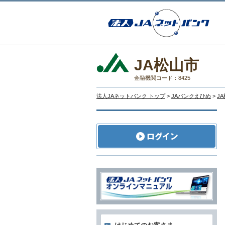
JA松山市
金融機関コード：8425
法人JAネットバンク トップ
>
JAバンクえひめ
>
J