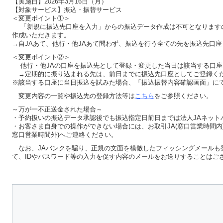
【実施日】2026年3月16日（月）
【対象サービス】振込・振替サービス
＜変更ポイント①＞
「新規に振込先口座を入力」からの振込データ作成は不可となります
作成いただきます。
→自JAあて、他行・他JAあて問わず、振込を行う全ての先を振込先口
＜変更ポイント②＞
他行・他JAの口座を振込先として登録・変更した当日は該当する口座
→定期的に振り込まれる先は、前日までに振込先口座としてご登録く
※該当する口座に当日振込を試みた場合、「振込振替内容確認画面」に
変更内容の一覧や振込先の登録方法等は
こちら
をご参照ください。
～万が一不正送金された場合～
・予約扱いの振込データ承認後でも振込指定日前日までは法人JAネット
・お客さま自身での操作ができない場合には、お取引JA(窓口営業時間内
窓口営業時間外)へご連絡ください。
なお、JAバンクを騙り、正規の文面を模倣したフィッシングメールも
て、IDやパスワード等の入力を促す内容のメールをお送りすることはご