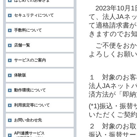
はじめてのお客さま
2023年10
て、法人JAネ
セキュリティについて
て適格請求書
手数料について
きますのでお
ご不便をおか
店舗一覧
よろしくお願
サービスのご案内
体験版
１ 対象のお客
法人JAネット
動作環境について
済方法が「即納方
(*1)振込・
利用規定等について
いただくご契
お問い合わせ先
２ 対象のお取
振込・振替サー
API連携サービス