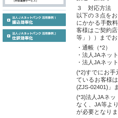
（外部連携サービス）
３ 対応方法
以下の３点をお
にかかる手数料
客様はご契約店
等」））までお
・通帳（*2）
・法人JAネット
・法人JAネット
(*2)すでに
ているお客様
(ZJS-0240
(*3)法人J
なく、JA等よ
が必要となり