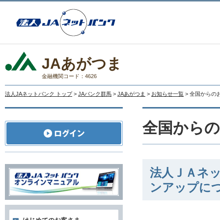
JAあがつま
金融機関コード：4626
法人JAネットバンク トップ
>
JAバンク群馬
>
JAあがつま
>
お知らせ一覧
> 全国からの
全国から
法人ＪＡネ
ンアップに