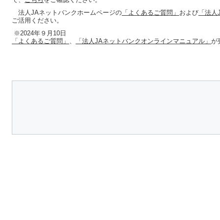
法人JAネットバンクホームページの
「よくあるご質問」
および
「法人
ご活用ください。
※2024年９月10日
「よくあるご質問」
、
「法人JAネットバンクオンラインマニュアル」
が