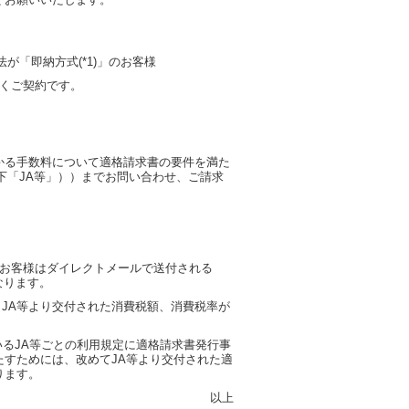
が「即納方式(*1)」のお客様
だくご契約です。
かる手数料について適格請求書の要件を満た
下「JA等」））までお問い合わせ、ご請求
るお客様はダイレクトメールで送付される
になります。
、JA等より交付された消費税額、消費税率が
れているJA等ごとの利用規定に適格請求書発行事
すためには、改めてJA等より交付された適
ります。
以上