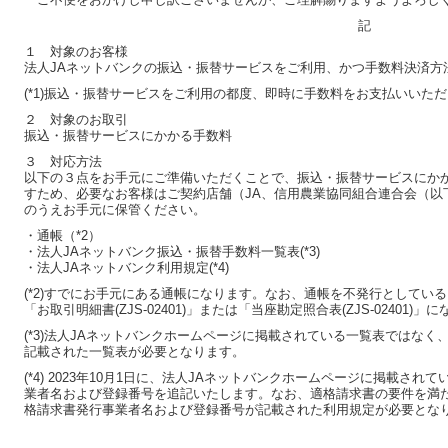
記
１ 対象のお客様
法人JAネットバンクの振込・振替サービスをご利用、かつ手数料決済方法
(*1)振込・振替サービスをご利用の都度、即時に手数料をお支払いいた
２ 対象のお取引
振込・振替サービスにかかる手数料
３ 対応方法
以下の３点をお手元にご準備いただくことで、振込・振替サービスにか
すため、必要なお客様はご契約店舗（JA、信用農業協同組合連合会（以
のうえお手元に保管ください。
・通帳（*2）
・法人JAネットバンク振込・振替手数料一覧表(*3)
・法人JAネットバンク利用規定(*4)
(*2)すでにお手元にある通帳になります。なお、通帳を不発行としてい
「お取引明細書(ZJS-02401)」または「当座勘定照合表(ZJS-02401)」
(*3)法人JAネットバンクホームページに掲載されている一覧表ではなく
記載された一覧表が必要となります。
(*4) 2023年10月1日に、法人JAネットバンクホームページに掲載さ
業者名および登録番号を追記いたします。なお、適格請求書の要件を満た
格請求書発行事業者名および登録番号が記載された利用規定が必要とな