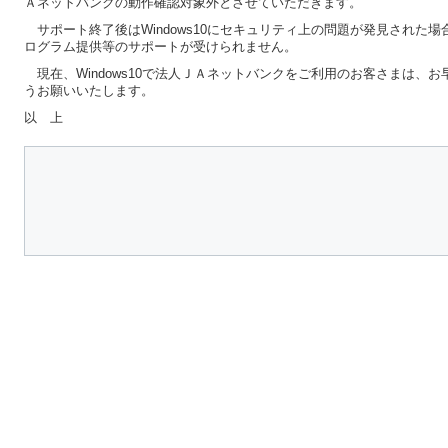
Ａネットバンクの動作確認対象外とさせていただきます。
サポート終了後はWindows10にセキュリティ上の問題が発見された場合で
ログラム提供等のサポートが受けられません。
現在、Windows10で法人ＪＡネットバンクをご利用のお客さまは、お早
うお願いいたします。
以 上