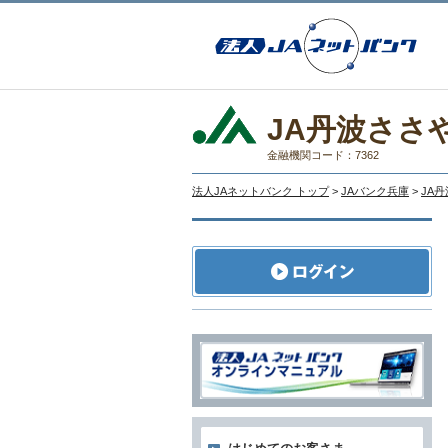
JA丹波ささ
金融機関コード：7362
法人JAネットバンク トップ
>
JAバンク兵庫
>
JA