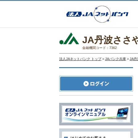
JA丹波ささ
金融機関コード：7362
法人JAネットバンク トップ
>
JAバンク兵庫
>
JA