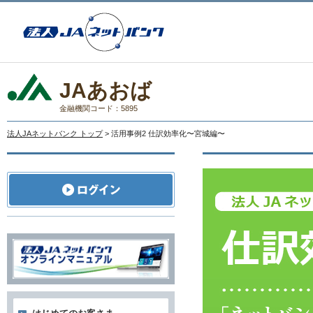
JAあおば
金融機関コード：5895
法人JAネットバンク トップ
> 活用事例2 仕訳効率化〜宮城編〜